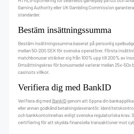
HTML5-optimering för seamless gameplay på iOS och Andro
Gaming Authority eller UK Gambling Commission garanterar
standarder.
Bestäm insättningssumma
Bestäm insättningssumma baserat på personlig spelbudget
mellan 50-200 SEK för svenska operatörer. Första insättn
matchbonusar sträcker sig från 100% upp till 200% av in
Omsättningskrav för bonusmedel varierar mellan 25x-50x 
casinots villkor.
Verifiera dig med BankID
Verifiera dig med
BankID
genom att öppna din bankapplikat
eller annan godkänd betalningsleverantör. Identitetskontrol
och bankkontoinnehav enligt svenska regulatoriska krav. S
certifiering för att skydda finansiella transaktioner mot cy