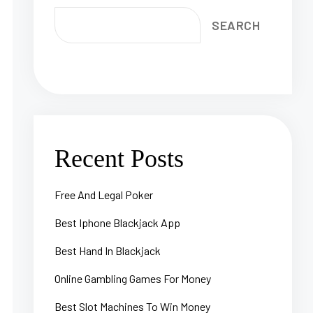
SEARCH
Recent Posts
Free And Legal Poker
Best Iphone Blackjack App
Best Hand In Blackjack
Online Gambling Games For Money
Best Slot Machines To Win Money