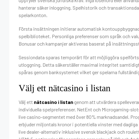
uppfyller svenska juridiska krav. Inga lösenord eller an
hanterar säker inloggning. Spelhistorik och transaktionsdat
spelarkonton.
Första insättningen initierar automatisk kontouppbyggnad
spelbiblioteket. Personliga preferenser som språk och val
Bonusar och kampanjer aktiveras baserat på insättningss
Sessiondata sparas temporärt för att möjliggöra spelför
utloggning. Detta säkerställer maximal integritet samtidig
spåras genom banksystemet vilket ger spelarna fullständig 
Välj ett nätcasino i listan
Välj ett
nätcasino i listan
genom att utvärdera spellevera
individuella spelpreferenser. NetEnt och Microgaming-slo
live casino-segmentet med över 80% marknadsandel. Prog
erbjuder miljontals kronor i potentiella vinster med daglig
live dealer-alternativ inklusive svensk blackjack och roul