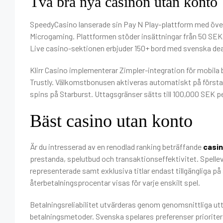
Två bra nya casinon utan konto
SpeedyCasino lanserade sin Pay N Play-plattform med öve
Microgaming. Plattformen stöder insättningar från 50 SEK 
Live casino-sektionen erbjuder 150+ bord med svenska de
Klirr Casino implementerar Zimpler-integration för mobila 
Trustly. Välkomstbonusen aktiveras automatiskt på första
spins på Starburst. Uttagsgränser sätts till 100,000 SEK p
Bäst casino utan konto
Är du intresserad av en renodlad ranking beträffande
casin
prestanda, spelutbud och transaktionseffektivitet. Spelle
representerade samt exklusiva titlar endast tillgängliga p
återbetalningsprocentar visas för varje enskilt spel.
Betalningsreliabilitet utvärderas genom genomsnittliga ut
betalningsmetoder. Svenska spelares preferenser priorite