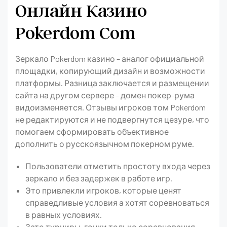
Онлайн Казино
Pokerdom Com
Зеркало Pokerdom казино – аналог официальной
площадки, копирующий дизайн и возможности
платформы. Разница заключается и размещении
сайта на другом сервере – домен покер-рума
видоизменяется. Отзывы игроков том Pokerdom
не редактируются и не подвергнутся цезуре, что
помогаем сформировать объективное
дополнить о русскоязычном покерном руме.
Пользователи отметить простоту входа через
зеркало и без задержек в работе игр.
Это привлекли игроков, которые ценят
справедливые условия а хотят соревноваться
в равных условиях.
Зато турниры, гонки только соревнования