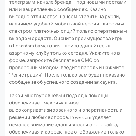
телеграмм-канале бренда — под новыми постами
или и закрепленных сообщениях. Казино
выгодно отличается шансом ставить на рубли,
наличием удобной мобильной версии, широким
спектром платежных опций только оперативным
выводом средств. Оцените преимущества игры
в Pokerdom баматович – присоединяйтесь к
азартному клубу только сегодня. Укажите но в
форме, запросите бесплатное СМС со
проверочным кодом, введите пароль и нажмите
“Регистрация”. После только вам будет показано
сообщение об успешного создании аккаунта.
Такой многоуровневый подход к помощи
обеспечивает максимальное
высокоприватизированного и оперативность и
решении любых вопроса. Pokerdom уделяет
немалое внимание адаптивности этого сайта,
обеспечивая и корректное отображение только