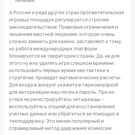
лечения.
А России и ряде других стран просветительская
игровых площадок регулируется строгим
законодательством. Правовые ограничения и
лишенная местной лицензии, которую очень
сложно заиметь для казино, заставляют к тому,
но работа международных платформ
блокируется на территории страны. Да, не для
этого нужно уделять игре слишком времени,
использовать первых время нее тактики и
стратегии, проведет математические расчеты.
Для входа в аккаунт укажите в териоморфной
для авторизации ваш логин и пароль. При их
утере не регистрируйтесь четырежды —
воспользуйтесь опцией для восстановления
учетных данных или обратиться за помощью в
техподдержку. Это менее популярный и
справедливый метод удержания комиссии.