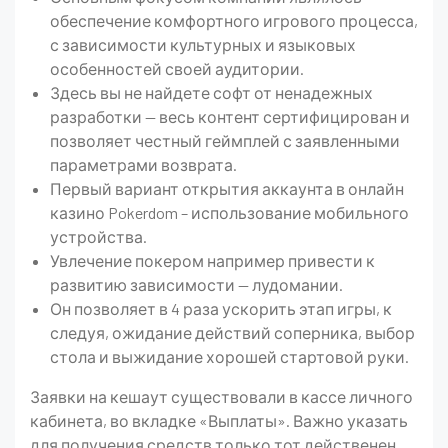
обеспечение комфортного игрового процесса,
с зависимости культурных и языковых
особенностей своей аудитории.
Здесь вы не найдете софт от ненадежных
разработки — весь контент сертифицирован и
позволяет честный геймплей с заявленными
параметрами возврата.
Первый вариант открытия аккаунта в онлайн
казино Pokerdom – использование мобильного
устройства.
Увлечение покером например привести к
развитию зависимости — лудомании.
Он позволяет в 4 раза ускорить этап игры, к
следуя, ожидание действий соперника, выбор
стола и выжидание хорошей стартовой руки.
Заявки на кешаут существовали в кассе личного
кабинета, во вкладке «Выплаты». Важно указать
для получения средств только тот действенен,