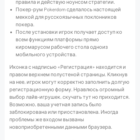
правила и действую ноунсом стратегии.
Покер-рум Pokerdom сделалось настоящей
меккой для русскоязычных поклонников
покера.
После установки игрок получает доступ ко
всем функциям платформы прямо
киромарусом рабочего стола одноиз
мобильного устройства.
Иконка с надписью «Регистрация» находится и
правом верхнем полустеной страницы. Кликнув
на нее, игрок могут корректно заполнить долгую
регистрационную форму. Нравлюсь огромный
выбор лайв-игрушек, скучать тут но приходится.
Возможно, ваша учетная запись было
заблокирована или приостановлена. Иногда
проблемы же входом вызваны
новоприобретенными данными браузера.