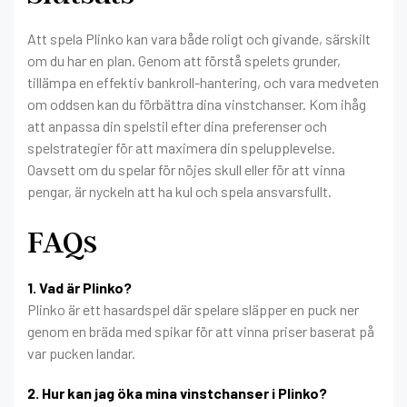
Att spela Plinko kan vara både roligt och givande, särskilt
om du har en plan. Genom att förstå spelets grunder,
tillämpa en effektiv bankroll-hantering, och vara medveten
om oddsen kan du förbättra dina vinstchanser. Kom ihåg
att anpassa din spelstil efter dina preferenser och
spelstrategier för att maximera din spelupplevelse.
Oavsett om du spelar för nöjes skull eller för att vinna
pengar, är nyckeln att ha kul och spela ansvarsfullt.
FAQs
1. Vad är Plinko?
Plinko är ett hasardspel där spelare släpper en puck ner
genom en bräda med spikar för att vinna priser baserat på
var pucken landar.
2. Hur kan jag öka mina vinstchanser i Plinko?