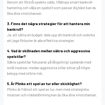
Genom att förstå spelets odds, tillämpa smart bankroll-
hantering och välja en spelstil som passar dig bäst kan du
öka dina vinstchanser.
3. Finns det några strategier för att hantera min
bankroll?
Ja, att sätta en budget, dela upp din bankroll och undvika
att jaga förluster är alla effektiva strategier.
4. Vad är skillnaden mellan säkra och aggressiva
spelstilar?
Säkra spelstilar fokuserar på långsiktigt spelande med
små insatser, medan aggressiva stilar siktar på högre
belopp med större risk.
5. Är Plinko ett spel av tur eller skicklighet?
Plinko är främst ett spel av tur, men med strategiska
insatser och riskbedömning kan du öka dina vinstchanser.