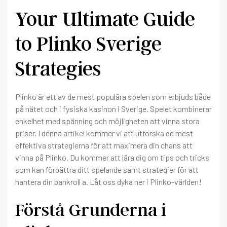
Your Ultimate Guide
to Plinko Sverige
Strategies
Plinko är ett av de mest populära spelen som erbjuds både
på nätet och i fysiska kasinon i Sverige. Spelet kombinerar
enkelhet med spänning och möjligheten att vinna stora
priser. I denna artikel kommer vi att utforska de mest
effektiva strategierna för att maximera din chans att
vinna på Plinko. Du kommer att lära dig om tips och tricks
som kan förbättra ditt spelande samt strategier för att
hantera din bankroll a. Låt oss dyka ner i Plinko-världen!
Förstå Grunderna i