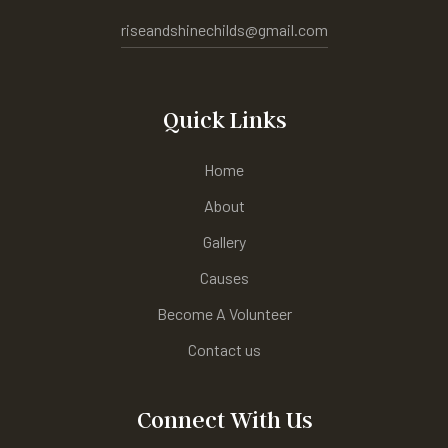
riseandshinechilds@gmail.com
Quick Links
Home
About
Gallery
Causes
Become A Volunteer
Contact us
Connect With Us