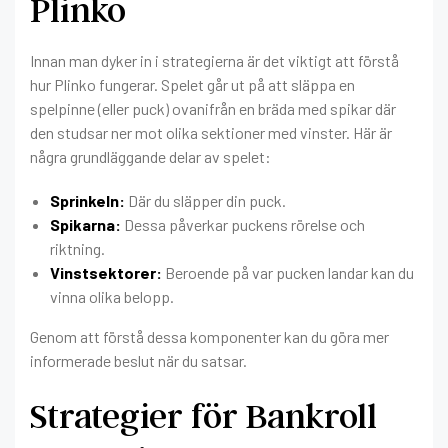
Plinko
Innan man dyker in i strategierna är det viktigt att förstå
hur Plinko fungerar. Spelet går ut på att släppa en
spelpinne (eller puck) ovanifrån en bräda med spikar där
den studsar ner mot olika sektioner med vinster. Här är
några grundläggande delar av spelet:
Sprinkeln:
Där du släpper din puck.
Spikarna:
Dessa påverkar puckens rörelse och
riktning.
Vinstsektorer:
Beroende på var pucken landar kan du
vinna olika belopp.
Genom att förstå dessa komponenter kan du göra mer
informerade beslut när du satsar.
Strategier för Bankroll